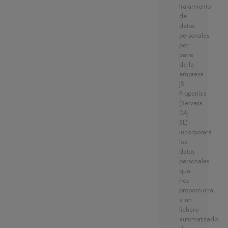
tratamiento
de
datos
personales
por
parte
de la
empresa
JS
Properties
(Servera
DAJ
SL)
incorporará
los
datos
personales
que
nos
proporciona,
a un
fichero
automatizado