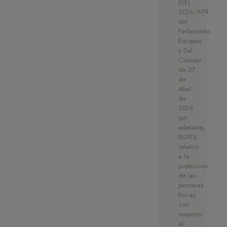
(UE)
2016/679
del
Parlamento
Europeo
y Del
Consejo
de 27
de
Abril
de
2016
(en
adelante,
RGPD),
relativo
a la
protección
de las
personas
físicas
con
respecto
al