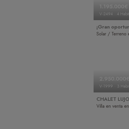
1.195.000€
V-2494
4 Habi
4 Baños
2.950.000
V-1999
3 Habi
4 Baños
≈ Pisc
Villa en venta e