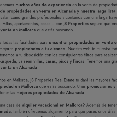
, tenemos
muchos años de experiencia
en la venta de propiedad
de propiedades en venta en Alcanada y nuestra larga lista 
valan como grandes profesionales y contamos con una larga trayec
o. Villas, apartamentos, casas… con
JS Properties
seguro que enc
venta en Mallorca
que estás buscando.
a todas las facilidades para
encontrar propiedades en venta 
 mejores
propiedades a tu alcance
. Nuestra web te muestra tod
nemos a tu disposición con los consiguientes filtros para realiza
búsqueda, ya sean
villas, casas, pisos y fincas
. Tenemos una gra
 venta en Alcanada
.
rios en Mallorca, JS Properties Real Estate te dará las mayores fac
opiedad en Mallorca
que estás buscando. Unas
promociones y
tener las
mejores propiedades de Alcanada
.
una casa de
alquiler vacacional en Mallorca
? Además de tene
anada
, también ofrecemos alojamiento para que pases unos días 