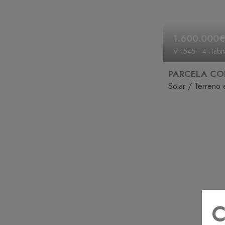
1.600.000
V-1545
4 Habit
5 Baños
C