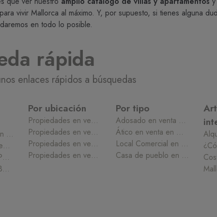
nes que ver nuestro
amplio catálogo de villas y apartamentos
y 
ara vivir Mallorca al máximo. Y, por supuesto, si tienes alguna du
daremos en todo lo posible.
eda rápida
unos enlaces rápidos a búsquedas
Por ubicación
Por tipo
Art
Propiedades en venta en Cala Sant Vicenç
Adosado en venta en Mallorca
int
Propiedades en venta en Andratx
Ático en venta en Mallorca
Casa de pueblo en venta en Pollensa
Propiedades en venta en Calvià
Local Comercial en venta en Mallorca
Apartamento en venta en Puerto Pollensa
Propiedades en venta en Playa de Muro
Casa de pueblo en venta en Mallorca
Villa en venta en Pollensa
Villa en venta en Bonaire