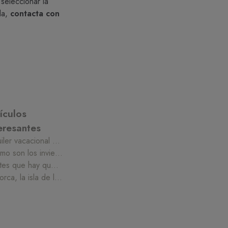
seleccionar la
da,
contacta con
ículos
eresantes
Alquiler vacacional en Mallorca: qué hacer en Semana Santa
¿Cómo son los inviernos en Mallorca?
Costes que hay que tener presentes al comprar una casa
Mallorca, la isla de la calma