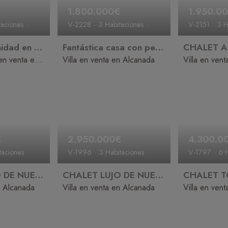
1.800.000€
1.950.0
taciones
V-2228
3 Habitaciones
V-2151
3 H
3 Baños
≈ Piscina
2 Baños
¡Gran oportunidad en Alcanada, Alcudia! Solar con vistas al mar y licencia de obra aprobada.
Fantástica casa con perfectas vistas al mar y licencia de alquiler en Alcanada
Solar / Terreno en venta en Alcanada
Villa en venta en Alcanada
Villa en ven
€
2.950.000€
4.300.0
taciones
V-1996
3 Habitaciones
V-1797
6 H
ina privada
4 Baños
≈ Piscina privada
3 Baños
CHALET LUJO DE NUEVA CONSTRUCCIÓN A LA VENTA EN ALCANADA CON VISTAS AL MAR
CHALET LUJO DE NUEVA CONSTRUCCIÓN A LA VENTA EN ALCANADA CON VISTAS AL MAR
n Alcanada
Villa en venta en Alcanada
Villa en ven