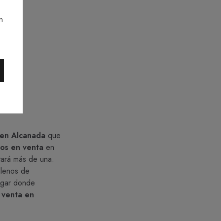
n
a en Alcanada
que
tos en venta
en
tará más de una.
 llenos de
lugar donde
 venta en