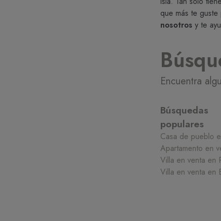
isla. Tan solo tie
que más te guste p
nosotros
y te ayu
Búsqu
Encuentra alg
Búsquedas
populares