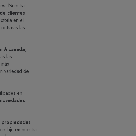
es. Nuestra
de clientes
toria en el
ontrarás las
en Alcanada
,
as las
r más
n variedad de
ilidades en
 novedades
r
propiedades
de lujo en nuestra