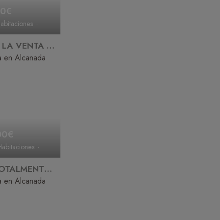
00€
abitaciones
CHALET A LA VENTA EN ALCANADA
ta en Alcanada
00€
abitaciones
CHALET TOTALMENTE REFORMADO EN PRIMERA LINEA EN VENTA EN ALCANADA
ta en Alcanada