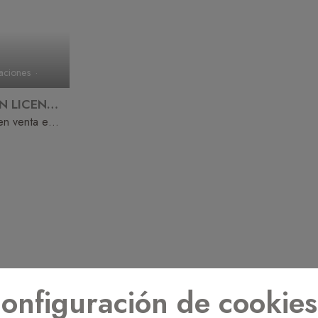
€
aciones
PARCELA CON LICENCIA DE OBRAS Y PROYECTO EN VENTA EN AUCANADA
Solar / Terreno en venta en Alcanada
onfiguración de cookies