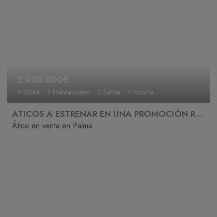
2.900.000€
V-2044
3 Habitaciones
3 Baños
≈ Piscina
ATICOS A ESTRENAR EN UNA PROMOCIÓN RESIDENCIAL CON PISCINA, GIMNASIO, CINE Y SPA
Ático en venta en Palma