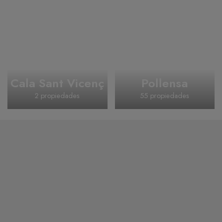
Cala Sant Vicenç
Pollensa
2 propiedades
55 propiedades