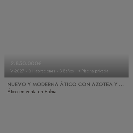
2.850.000€
V-2027
3 Habitaciones
3 Baños
≈ Piscina privada
NUEVO Y MODERNA ÁTICO CON AZOTEA Y PISCINA PRIVADA A LA VENTA
Ático en venta en Palma