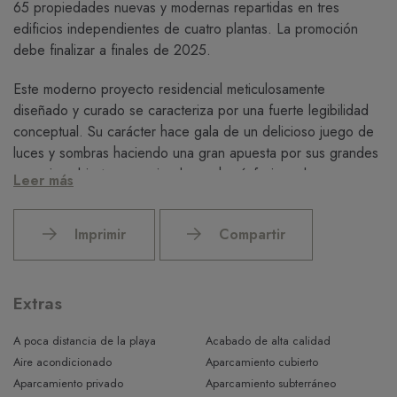
65 propiedades nuevas y modernas repartidas en tres
edificios independientes de cuatro plantas. La promoción
debe finalizar a finales de 2025.
Este moderno proyecto residencial meticulosamente
diseñado y curado se caracteriza por una fuerte legibilidad
conceptual. Su carácter hace gala de un delicioso juego de
luces y sombras haciendo una gran apuesta por sus grandes
espacios abiertos y poniendo mucho énfasis en las
Leer más
percepciones sensoriales.
Este ático dúplex ofrece una superficie total construida de
Imprimir
Compartir
approx. 210m2 más azotea privada de approx. 90m2. En la
primera planta tienes una gran sala de estar/comedor/cocina
abierta distribuida para maximizar el espacio y la comodidad.
Extras
En esta planta también se encuentran dos dormitorios y un
baño completo. Por último, tienes un aseo y lavadero. En la
A poca distancia de la playa
Acabado de alta calidad
segunda planta se encuentra el amplio dormitorio principal
Aire acondicionado
Aparcamiento cubierto
con baño en suite y acceso a una gran terraza privada. El
Aparcamiento privado
Aparcamiento subterráneo