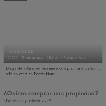
3.200.000€
V-2541
5 Habitaciones
4 Baños
≈ Piscina privada
Elegante villa mediterránea con piscina y vistas al mar
Villa en venta en Portals Nous
¿Quiere comprar una propiedad?
¿Dónde te gustaría vivir?