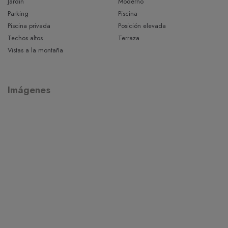
Jardín
Moderno
No pierdas la oportunidad de adquirir una vivienda de obra
Parking
Piscina
nueva en Costa den Blanes a un precio muy atractivo. La
Piscina privada
Posición elevada
finalización está prevista para principios de 2024.
Techos altos
Terraza
Vistas a la montaña
Imágenes