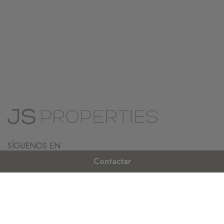
SÍGUENOS EN
FACEBOOK
&
INSTAGRAM
Contactar
VENTAS
PROPIEDADES EN VENTA
MALLORCA
ACTUALIDAD