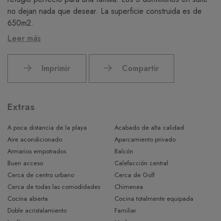
no dejan nada que desear. La superficie construida es de
650m2.
Leer más
En la planta superior se encuentra la gran sala de estar con
una cocina estilo Americano. A través de grandes puertas
tienes acceso directo a la zona exterior donde encontraras la
Imprimir
Compartir
piscina. Desde aquí se tiene una maravillosa vista a la zona
verde colindante, lo que garantiza privacidad absoluta.
Además, en la planta superior hay un dormitorio con baño en
Extras
suite y un aseo. Por una escalera se llega al sótano donde
encontraras 4 dormitorios cada uno con baño en suite. El
A poca distancia de la playa
Acabado de alta calidad
dormitorio principal también tiene su propio vestidor.
Aire acondicionado
Aparcamiento privado
Armarios empotrados
Balcón
La zona del sótano ofrece el mismo espacio que cada uno
Buen acceso
Calefacción central
de los niveles superiores y está inundada de luz gracias a las
Cerca de centro urbano
Cerca de Golf
ventanas. Aquí se puede instalar perfectamente una zona de
Cerca de todas las comodidades
Chimenea
spa o un gimnasio. En la azotea de la casa se pueden
Cocina abierta
Cocina totalmente equipada
aparcar fácilmente 2 coches.
Doble acristalamiento
Familiar