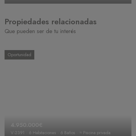
Propiedades relacionadas
Que pueden ser de tu interés
Oportunidad
4.950.000€
V-2391
6 Habitaciones
6 Baños
≈ Piscina privada