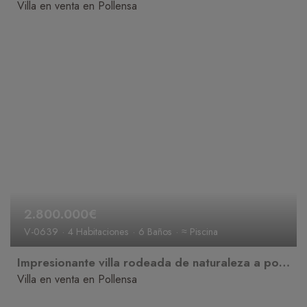
Villa en venta en Pollensa
2.800.000€
V-0639
4 Habitaciones
6 Baños
≈ Piscina
Impresionante villa rodeada de naturaleza a poca distancia del casco antiguo de Pollensa
Villa en venta en Pollensa