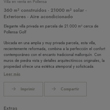
Villa en venta en Pollensa
360 m² construidos · 21000 m² solar ·
Exteriores · Aire acondicionado
Elegante villa privada en parcela de 21.000 m² cerca de
Pollensa Golf
Ubicada en una amplia y muy privada parcela, esta villa,
recientemente reformada, combina a la perfección el confort
contemporáneo con el encanto tradicional mallorquín. Con
muros de piedra vista y detalles arquitectónicos originales, la
propiedad ofrece una estética atemporal y sofisticada.
Leer más
Se accede a la vivienda a través de una entrada segura con
portón, seguida de un largo camino rodeado de árboles que
conduce a la casa, garantizando total privacidad y
Imprimir
Compartir
tranquilidad. La villa está rodeada de jardines maduros y
disfruta de preciosas vistas a la montaña.
Extras