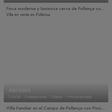
Finca moderna y luminosa cerca de Pollença con gran terreno y piscina
Villa en venta en Pollensa
950.000€
V-2439
3 Habitaciones
3 Baños
≈ Piscina privada
Villa Familiar en el Campo de Pollença con Piscina y Hermosas Vistas de Montaña