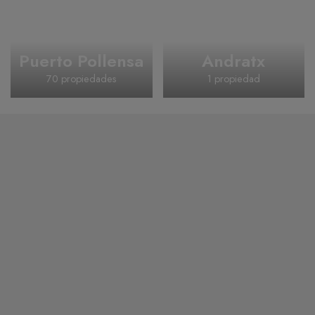
Puerto Pollensa
Andratx
70 propiedades
1 propiedad