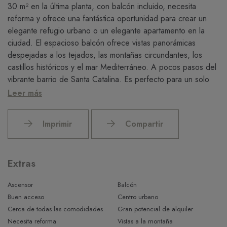
30 m² en la última planta, con balcón incluido, necesita
reforma y ofrece una fantástica oportunidad para crear un
elegante refugio urbano o un elegante apartamento en la
ciudad. El espacioso balcón ofrece vistas panorámicas
despejadas a los tejados, las montañas circundantes, los
castillos históricos y el mar Mediterráneo. A pocos pasos del
vibrante barrio de Santa Catalina. Es perfecto para un solo
comprador, un viajero por el mundo o un pequeño inversor
Leer más
que busque un lugar acogedor en la ciudad con carácter y
un gran potencial de valor añadido.
Imprimir
Compartir
Extras
Ascensor
Balcón
Buen acceso
Centro urbano
Cerca de todas las comodidades
Gran potencial de alquiler
Necesita reforma
Vistas a la montaña