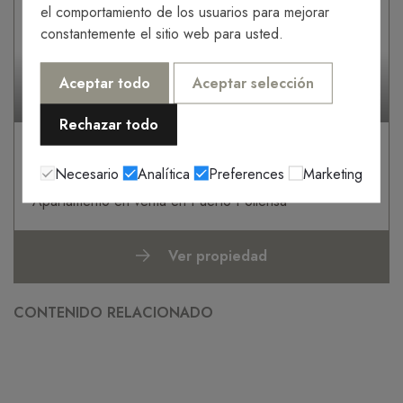
el comportamiento de los usuarios para mejorar
constantemente el sitio web para usted.
380.000€
Aceptar todo
Aceptar selección
V-2595
2 Habitaciones
1 Baños
Rechazar todo
Apartamento a la venta en Puerto
Necesario
Analítica
Preferences
Marketing
Pollensa
Apartamento en venta en Puerto Pollensa
Ver propiedad
CONTENIDO RELACIONADO