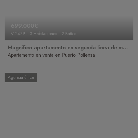
699.000€
V-2479
3 Habitaciones
2 Baños
Magnífico apartamento en segunda línea de mar con vistas al mar y licencia de alquiler en Puerto de Pollensa
Apartamento en venta en Puerto Pollensa
Agencia única