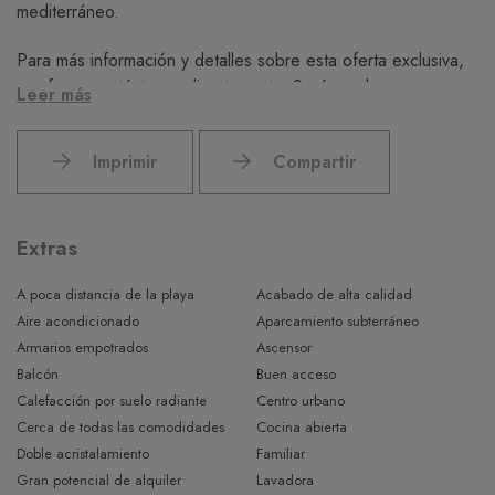
mediterráneo.
Para más información y detalles sobre esta oferta exclusiva,
por favor contáctenos directamente. Será un placer
Leer más
presentarle este inmueble único personalmente.
Imprimir
Compartir
Extras
A poca distancia de la playa
Acabado de alta calidad
Aire acondicionado
Aparcamiento subterráneo
Armarios empotrados
Ascensor
Balcón
Buen acceso
Calefacción por suelo radiante
Centro urbano
Cerca de todas las comodidades
Cocina abierta
Doble acristalamiento
Familiar
Gran potencial de alquiler
Lavadora