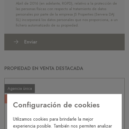
Abril de 2016 (en adelante, RGPD), relativo a la protección de
las personas físicas con respecto al tratamiento de datos
personales por parte de la empresa JS Properties (Servera DAJ
SL) incorporará los datos personales que nos proporciona, a un
fichero automatizado de su propiedad.
Enviar
PROPIEDAD EN VENTA DESTACADA
Agencia única
Agencia única
Configuración de cookies
Utilizamos cookies para brindarle la mejor
experiencia posible. También nos permiten analizar