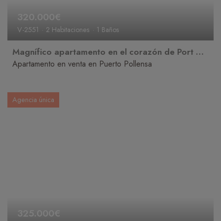
320.000€
V-2551
2 Habitaciones
1 Baños
Magnífico apartamento en el corazón de Port de Pollença
Apartamento en venta en Puerto Pollensa
Agencia única
325.000€