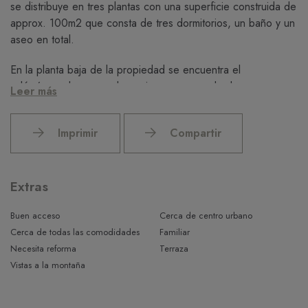
se distribuye en tres plantas con una superficie construida de
approx. 100m2 que consta de tres dormitorios, un baño y un
aseo en total.
En la planta baja de la propiedad se encuentra el
salón/comedor, zona de cocina con mesa de desayuno y
Leer más
acceso a un patio trasero. En el primer piso encontrarás dos
de los dormitorios y el baño grande. En la planta superior
Imprimir
Compartir
tienes el último dormitorio con un aseo y una terraza que te
ofrece unas estupendas vistas del entorno. Finalmente hay
otra terraza que le ofrece vistas a las montañas y al pueblo.
Extras
Esta propiedad es una gran oportunidad de inversión ya que
necesita una reforma para convertirse en una propiedad
Buen acceso
Cerca de centro urbano
moderna en el centro de Pollensa.
Cerca de todas las comodidades
Familiar
Necesita reforma
Terraza
Vistas a la montaña