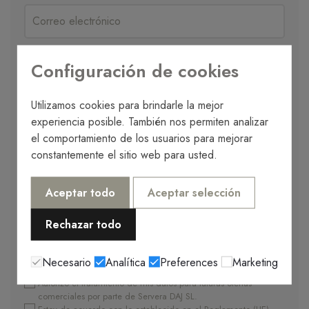
Configuración de cookies
Solicitar visita
Utilizamos cookies para brindarle la mejor
No lo sé
En persona
Visita online
experiencia posible. También nos permiten analizar
el comportamiento de los usuarios para mejorar
constantemente el sitio web para usted.
Aceptar todo
Aceptar selección
Rechazar todo
Necesario
Analítica
Preferences
Marketing
Autorizo el tratamiento de mis datos para futuras ofertas
comerciales por parte de Servera DAJ SL.