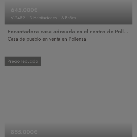
645.000€
V-2489
3 Habitaciones
3 Baños
Encantadora casa adosada en el centro de Pollensa con amplias terrazas
Casa de pueblo en venta en Pollensa
Precio reducido
855.000€