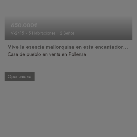
650.000€
V-2415
5 Habitaciones
2 Baños
Vive la esencia mallorquina en esta encantadora casa en venta en Pollença.
Casa de pueblo en venta en Pollensa
Oportunidad