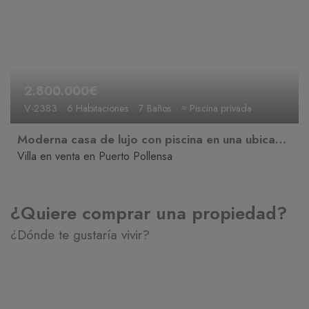
2.800.000€
V-2383
6 Habitaciones
7 Baños
≈ Piscina privada
Moderna casa de lujo con piscina en una ubicación privilegiada de Puerto Pollensa
Villa en venta en Puerto Pollensa
¿Quiere comprar una propiedad?
¿Dónde te gustaría vivir?