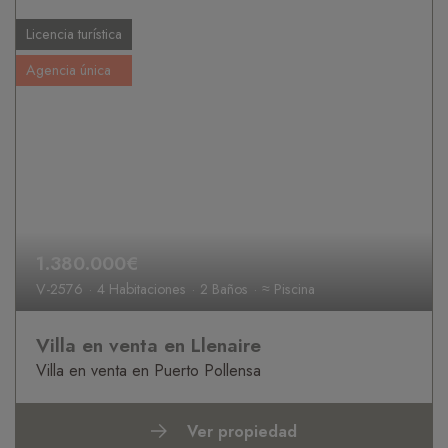
Licencia turística
Agencia única
1.380.000€
V-2576
4 Habitaciones
2 Baños
≈ Piscina
Villa en venta en Llenaire
Villa en venta en Puerto Pollensa
Ver propiedad