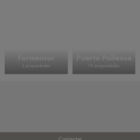
Formentor
Puerto Pollensa
2 propiedades
70 propiedades
Contactar