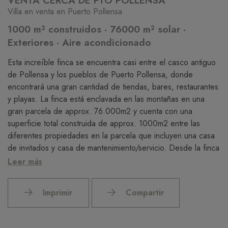
VENTA CERCA DE PTO POLLENSA
Villa en venta en Puerto Pollensa
1000 m² construidos · 76000 m² solar ·
Exteriores · Aire acondicionado
Esta increíble finca se encuentra casi entre el casco antiguo
de Pollensa y los pueblos de Puerto Pollensa, donde
encontrará una gran cantidad de tiendas, bares, restaurantes
y playas. La finca está enclavada en las montañas en una
gran parcela de approx. 76.000m2 y cuenta con una
superficie total construida de approx. 1000m2 entre las
diferentes propiedades en la parcela que incluyen una casa
de invitados y casa de mantenimiento/servicio. Desde la finca
se tienen vistas al mar a lo lejos.
Leer más
La propiedad principal de esta finca es una casa de diseño y
Imprimir
Compartir
construcción tradicional con fachada de piedra y arcos en
toda la casa y terrazas. Esta casa principal consta de seis
dormitorios y seis baños en total. Una gran sala de estar /