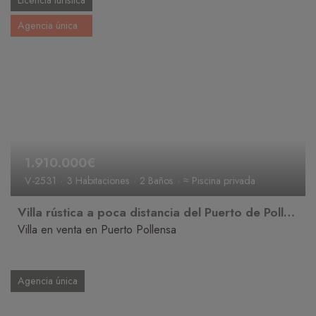
Agencia única
1.910.000€
V-2531
3 Habitaciones
2 Baños
≈ Piscina privada
Villa rústica a poca distancia del Puerto de Pollenca
Villa en venta en Puerto Pollensa
Agencia única