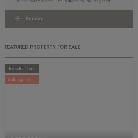
in eine automatisierte Datei aufnehmen, die ihr gehört.
Senden
FEATURED PROPERTY FOR SALE
Touristenlizenz
Sole agency