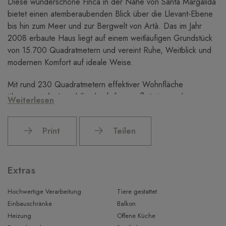
Diese wunderschöne Finca in der Nähe von Santa Margalida
bietet einen atemberaubenden Blick über die Llevant-Ebene
bis hin zum Meer und zur Bergwelt von Artà. Das im Jahr
2008 erbaute Haus liegt auf einem weitläufigen Grundstück
von 15.700 Quadratmetern und vereint Ruhe, Weitblick und
modernen Komfort auf ideale Weise.
Mit rund 230 Quadratmetern effektiver Wohnfläche
überzeugt die Immobilie durch ihre großzügige und
Weiterlesen
durchdachte Raumaufteilung. Der offene Wohn- und
Küchenbereich mit etwa 85 Quadratmetern schafft ein helles,
Print
Teilen
einladendes Ambiente und bildet das Herzstück des Hauses.
Von der großen, überdachten Terrasse mit rund 70
Quadratmetern eröffnet sich ein spektakulärer Panoramablick
Extras
über die sanfte Landschaft der Llevant-Ebene – ein Ort, an
dem man die Ruhe und Schönheit Mallorcas in vollen Zügen
Hochwertige Verarbeitung
Tiere gestattet
genießen kann.
Einbauschränke
Balkon
Die Finca verfügt über fünf Schlafzimmer, drei vollständig
Heizung
Offene Küche