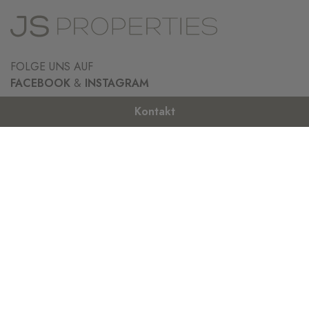
FOLGE UNS AUF
FACEBOOK
&
INSTAGRAM
Kontakt
VERKAUF
IMMOBILIEN ZU VERKAUFEN
MALLORCA
VERKAUFEN SIE IHRE IMMOBILIE
FERIENVERMIETUNG
MIETEN SIE EINE VILLA
BUCHEN SIE EINEN TRANSFER
MIETEN SIE IHRE IMMOBILIE
JS PROPERTIES
KONTAKT