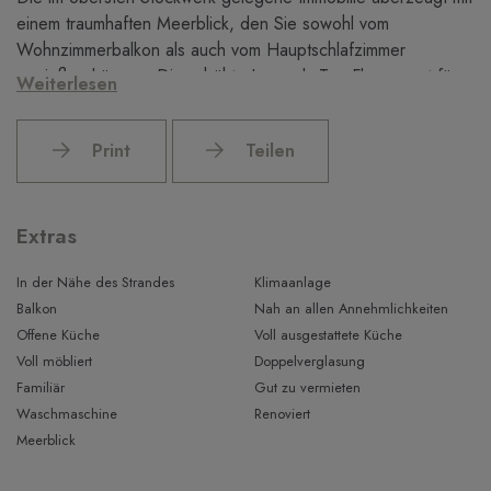
einem traumhaften Meerblick, den Sie sowohl vom
Wohnzimmerbalkon als auch vom Hauptschlafzimmer
genießen können. Die erhöhte Lage als Top Floor sorgt für
Weiterlesen
viel Licht, Privatsphäre und eine besonders angenehme
Wohnatmosphäre.
Print
Teilen
Die Wohnung verfügt über drei Schlafzimmer und zwei
komplette Badezimmer. Der helle Wohn- und Essbereich
bietet direkten Zugang zum Balkon und schafft ein
Extras
großzügiges Raumgefühl. Dank vorhandener Vermietlizenz
eignet sich die Immobilie nicht nur als Feriendomizil oder
In der Nähe des Strandes
Klimaanlage
dauerhafter Wohnsitz, sondern auch hervorragend als
Balkon
Nah an allen Annehmlichkeiten
attraktive Kapitalanlage mit attraktivem Vermietungspotenzial.
Offene Küche
Voll ausgestattete Küche
Voll möbliert
Doppelverglasung
Diskreter Verkauf. Für weitere Informationen und Details
Familiär
Gut zu vermieten
freuen wir uns auf Ihre persönliche Anfrage.
Waschmaschine
Renoviert
Meerblick