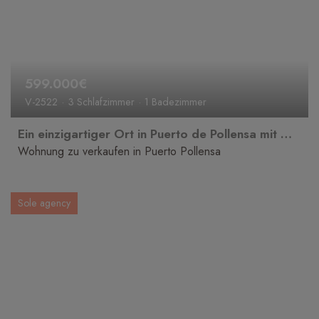
599.000€
V-2522
3 Schlafzimmer
1 Badezimmer
Ein einzigartiger Ort in Puerto de Pollensa mit Meerblick, der verzaubert.
Wohnung zu verkaufen in Puerto Pollensa
Sole agency