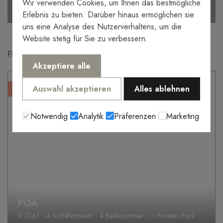
Wir verwenden Cookies, um Ihnen das bestmögliche
Senden
Erlebnis zu bieten. Darüber hinaus ermöglichen sie
uns eine Analyse des Nutzerverhaltens, um die
Website stetig für Sie zu verbessern.
FEATURED PROPERTY FOR SALE
Akzeptiere alle
Auswahl akzeptieren
Alles ablehnen
Sole agency
Notwendig
Analytik
Präferenzen
Marketing
POA
V-2161
4 Schlafzimmer
4 Badezimmer
≈ Privater Pool