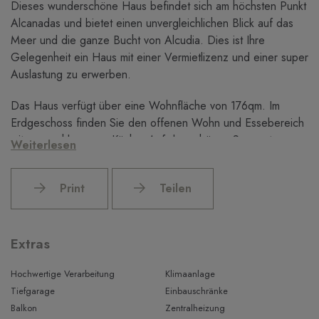
Dieses wunderschöne Haus befindet sich am höchsten Punkt
Alcanadas und bietet einen unvergleichlichen Blick auf das
Meer und die ganze Bucht von Alcudia. Dies ist Ihre
Gelegenheit ein Haus mit einer Vermietlizenz und einer super
Auslastung zu erwerben.
Das Haus verfügt über eine Wohnfläche von 176qm. Im
Erdgeschoss finden Sie den offenen Wohn und Essebereich
mit angeschlossener Küche. Auf der schönen Sonnenterasse
Weiterlesen
finden Sie den Pool zum Abkühlen an warmen Sommertagen.
Der Meerblick ist bereits von dieser Ebene sehr gut.
Print
Teilen
Weiterhin finden Sie auf der Rückseite ein Schlafzimmer mit
Bad en-suite, welches auf die angrenzende Grünzone blickt
und dadurch sehr viel Privatsphäre hat. Im Ersten Stock
Extras
finden Sie das Hauptschlafzimmer mit Bad en-suite und einer
umwerfenden privaten Terrasse von der Sie einen
Hochwertige Verarbeitung
Klimaanlage
hervorragenden Meerblick haben. Zudem gibt es ein
Tiefgarage
Einbauschränke
weiteres Schlafzimmer mit eigenem Bad auf der Ebene. Auf
Balkon
Zentralheizung