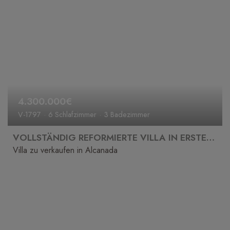
4.300.000€
V-1797
6 Schlafzimmer
3 Badezimmer
VOLLSTÄNDIG REFORMIERTE VILLA IN ERSTER LINIE ZUM VERKAUF IN ALCANADA
Villa zu verkaufen in Alcanada