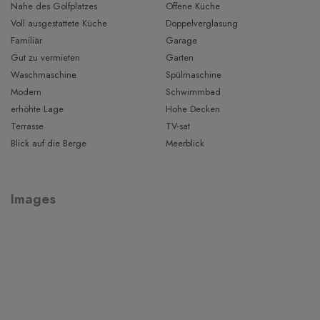
dem Dach findet sich eine kleine Dachterrasse und eine
Nahe des Golfplatzes
Offene Küche
große Fläche auf der bereits Solarpanele verbaut sind. Der
Voll ausgestattete Küche
Doppelverglasung
Keller bietet einen Waschraum und ausreichend Platz für Ihr
Familiär
Garage
Auto. Das Haus ist ausgestattet mit einer Klimaanlage und
Gut zu vermieten
Garten
Zentralheizung.
Waschmaschine
Spülmaschine
Modern
Schwimmbad
Lassen Sie sich diese Chance nicht entgehen ein Haus mit
erhöhte Lage
Hohe Decken
Vermietlizenz und hervorragendem Meerblick in Alcanada zu
Terrasse
TV-sat
erwerben.
Blick auf die Berge
Meerblick
Images