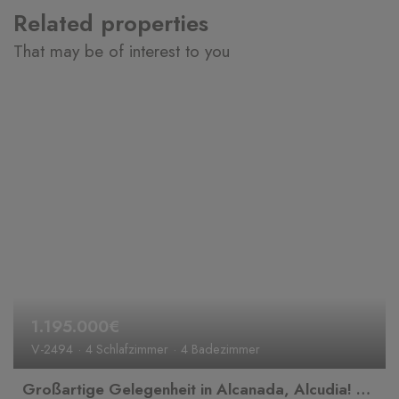
Related properties
That may be of interest to you
1.195.000€
V-2494
4 Schlafzimmer
4 Badezimmer
Großartige Gelegenheit in Alcanada, Alcudia! Baugrundstück mit Meerblick und genehmigter Baugenehmigung.