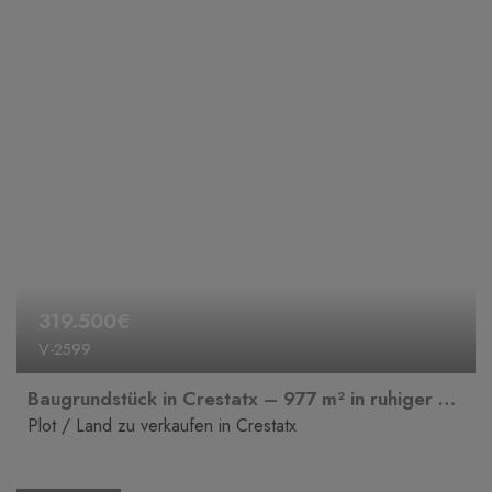
319.500€
V-2599
Baugrundstück in Crestatx – 977 m² in ruhiger Wohnlage
Plot / Land zu verkaufen in Crestatx