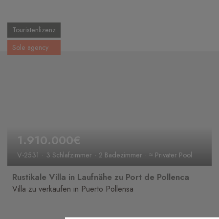
Touristenlizenz
Sole agency
1.910.000€
V-2531
3 Schlafzimmer
2 Badezimmer
≈ Privater Pool
Rustikale Villa in Laufnähe zu Port de Pollenca
Villa zu verkaufen in Puerto Pollensa