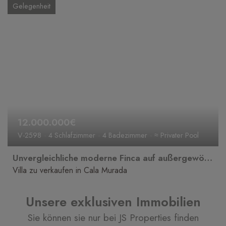
Gelegenheit
12.000.000€
V-2598
4 Schlafzimmer
4 Badezimmer
≈ Privater Pool
Unvergleichliche moderne Finca auf außergewöhnlichem Anwesen nahe Cala Murada
Villa zu verkaufen in Cala Murada
Unsere exklusiven Immobilien
Sie können sie nur bei JS Properties finden