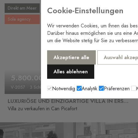
Cookie-Einstellungen
Direkt am Meer
Sole agency
Wir verwenden Cookies, um Ihnen das bestm
Darüber hinaus ermöglichen sie uns eine A
um die Website stetig für Sie zu verbesser
Akzeptiere alle
Auswahl akzep
Alles ablehnen
5.800.000€
V-2057
3 Schlafzimmer
4 Badezimmer
Notwendig
Analytik
Präferenzen
LUXURIÖSE UND EINZIGARTIGE VILLA IN ERSTER LINIE IN SON BAULO ZU VERKAUFEN
Villa zu verkaufen in Can Picafort