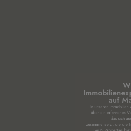
Wi
Immobilienex
auf Ma
In unseren Immobilien 
über ein erfahrenes V
das sich au
zusammensetzt, die die I
Bei JS Properties bie